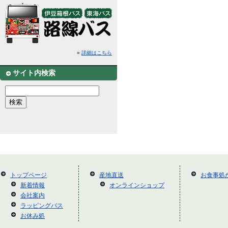
»
詳細はこちら
サイト内検索
トップページ
産地直送
お食事処
新着情報
オンラインショップ
会社案内
ラッピングバス
お休み処