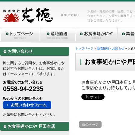
水産物・海産物の卸・販売、エビ
任せください。少量から業務用ま
理をご堪能いただけます。
トップページ
»
新着情報・お知らせ
» お
お問い合わせ
お食事処かにや戸
卸に関するご質問や、お食事処かにや
に関するお問い合わせは、お電話また
はメールフォームにて承ります。
お食事処かにや戸田本店１
お電話でのお問い合わせ
0558-94-2235
ご来店心よりお待ちしてお
Webからのお問い合わせ
お気軽にお問い合わせください。
前のページ
お食事処かにや 戸田本店