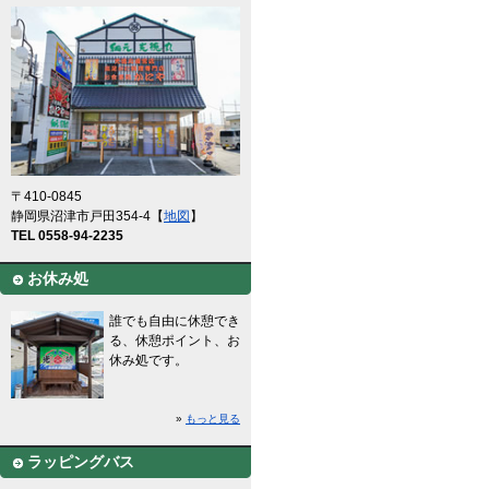
〒410-0845
静岡県沼津市戸田354-4【
地図
】
TEL 0558-94-2235
お休み処
誰でも自由に休憩でき
る、休憩ポイント、お
休み処です。
»
もっと見る
ラッピングバス