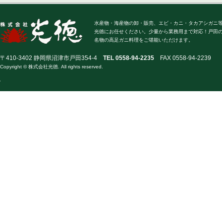
水産物・海産物の卸・販売、エビ・カニ・タカアシガニ
光徳にお任せください。少量から業務用まで対応！戸田
名物の高足ガニ料理をご堪能いただけます。
〒410-3402 静岡県沼津市戸田354-4
TEL 0558-94-2235
FAX 0558-94-2239
Copyright © 株式会社光徳. All rights reserved.