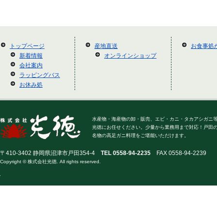
トップページ
産地直送
お食事処
新着情報
オンラインショップ
会社案内
ラッピングバス
お休み処
水産物・海産物の卸・販売、エビ・カニ・タカアシガニ
光徳にお任せください。少量から業務用まで対応！戸田
名物の高足ガニ料理をご堪能いただけます。
〒410-3402 静岡県沼津市戸田354-4
TEL 0558-94-2235
FAX 0558-94-2239
Copyright © 株式会社光徳. All rights reserved.