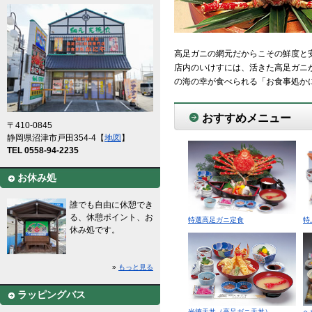
高足ガニの網元だからこその鮮度と
店内のいけすには、活きた高足ガニ
の海の幸が食べられる「お食事処か
おすすめメニュー
〒410-0845
静岡県沼津市戸田354-4【
地図
】
TEL 0558-94-2235
お休み処
誰でも自由に休憩でき
る、休憩ポイント、お
特選高足ガニ定食
特
休み処です。
»
もっと見る
ラッピングバス
光徳天丼（高足ガニ天丼）
へ